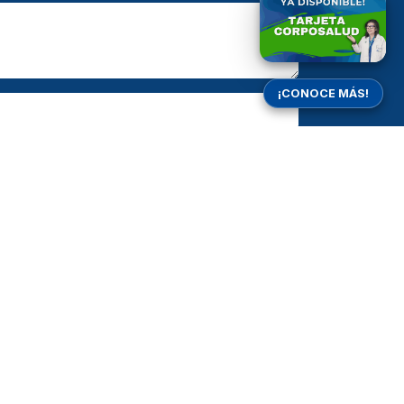
¡CONOCE MÁS!
Enviar
ntáctenos
Atencionusuario@corposaludsas.com
3183598187