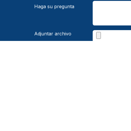
Haga su pregunta
Adjuntar archivo
Gestión
Servicios
Institucional
Sobre Nosotros
Inicio
Portafolio de
servicios
Consulta tus